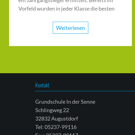
Vorfeld wurden in jeder Klasse die besten
Weiterlesen
Beitragsnavigation
Kontakt
Grundschule In der Senne
Schlingweg 22
32832 Augustdorf
Tel: 05237-99116