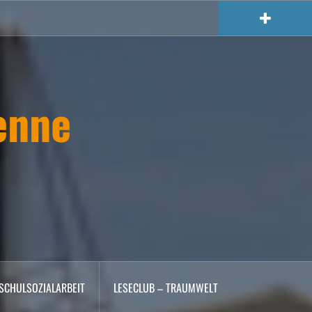
enne
SCHULSOZIALARBEIT
LESECLUB – TRAUMWELT