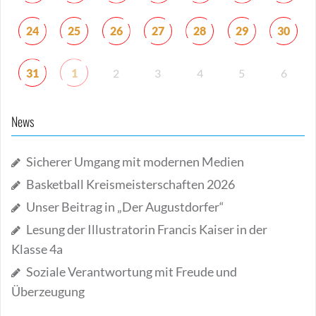
24
25
26
27
28
29
30
31
1
2
3
4
5
6
News
Sicherer Umgang mit modernen Medien
Basketball Kreismeisterschaften 2026
Unser Beitrag in „Der Augustdorfer“
Lesung der Illustratorin Francis Kaiser in der
Klasse 4a
Soziale Verantwortung mit Freude und
Überzeugung