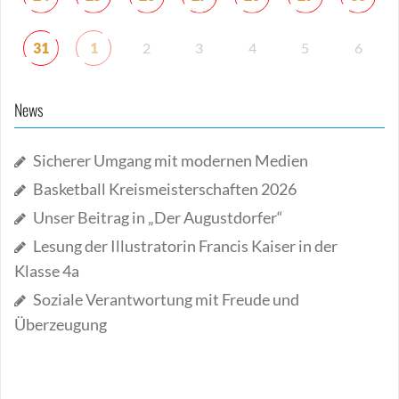
31
1
2
3
4
5
6
News
Sicherer Umgang mit modernen Medien
Basketball Kreismeisterschaften 2026
Unser Beitrag in „Der Augustdorfer“
Lesung der Illustratorin Francis Kaiser in der
Klasse 4a
Soziale Verantwortung mit Freude und
Überzeugung