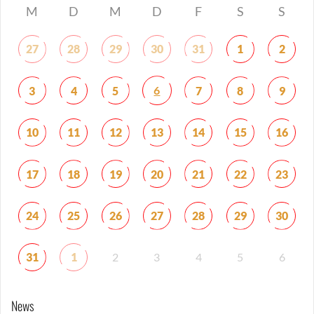
M
D
M
D
F
S
S
27
28
29
30
31
1
2
6
3
4
5
7
8
9
10
11
12
13
14
15
16
17
18
19
20
21
22
23
24
25
26
27
28
29
30
31
1
2
3
4
5
6
News