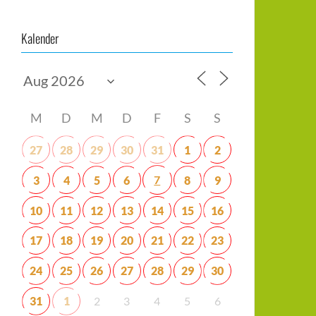
Kalender
M
D
M
D
F
S
S
27
28
29
30
31
1
2
7
3
4
5
6
8
9
10
11
12
13
14
15
16
17
18
19
20
21
22
23
24
25
26
27
28
29
30
31
1
2
3
4
5
6