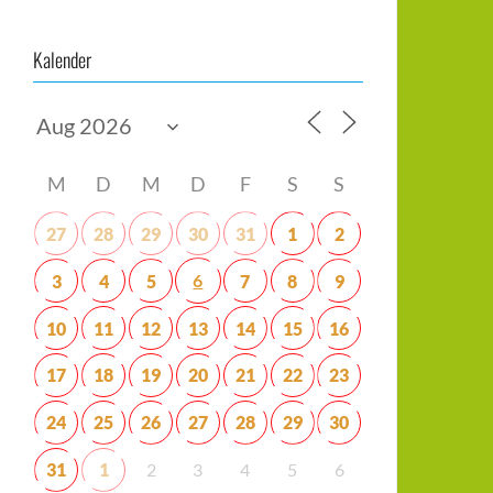
Kalender
M
D
M
D
F
S
S
27
28
29
30
31
1
2
6
3
4
5
7
8
9
10
11
12
13
14
15
16
17
18
19
20
21
22
23
24
25
26
27
28
29
30
31
1
2
3
4
5
6