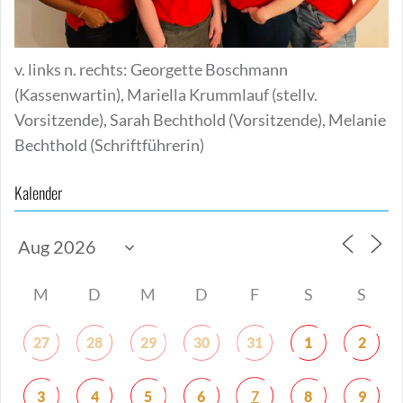
v. links n. rechts: Georgette Boschmann
(Kassenwartin), Mariella Krummlauf (stellv.
Vorsitzende), Sarah Bechthold (Vorsitzende), Melanie
Bechthold (Schriftführerin)
Kalender
M
D
M
D
F
S
S
27
28
29
30
31
1
2
7
3
4
5
6
8
9