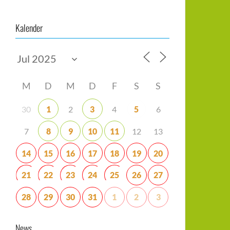
Kalender
M
D
M
D
F
S
S
30
1
2
3
4
5
6
7
8
9
10
11
12
13
14
15
16
17
18
19
20
21
22
23
24
25
26
27
28
29
30
31
1
2
3
News