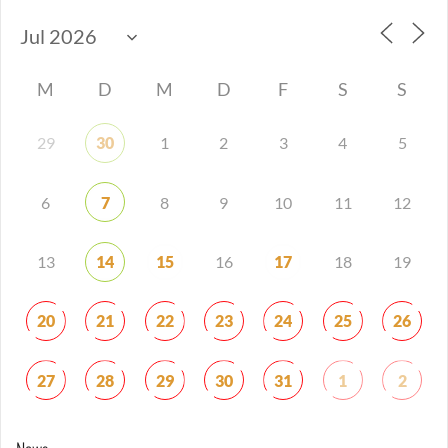
M
D
M
D
F
S
S
29
30
1
2
3
4
5
6
7
8
9
10
11
12
13
14
15
16
17
18
19
20
21
22
23
24
25
26
27
28
29
30
31
1
2