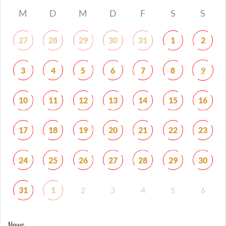
M
D
M
D
F
S
S
27
28
29
30
31
1
2
9
3
4
5
6
7
8
10
11
12
13
14
15
16
17
18
19
20
21
22
23
24
25
26
27
28
29
30
31
1
2
3
4
5
6
News