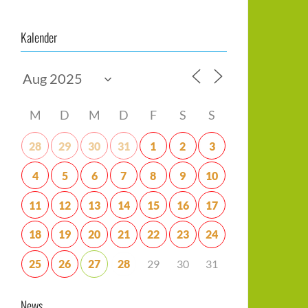
Kalender
M
D
M
D
F
S
S
28
29
30
31
1
2
3
4
5
6
7
8
9
10
11
12
13
14
15
16
17
18
19
20
21
22
23
24
25
26
27
28
29
30
31
News