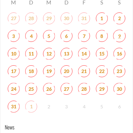
M
D
M
D
F
S
S
27
28
29
30
31
1
2
9
3
4
5
6
7
8
10
11
12
13
14
15
16
17
18
19
20
21
22
23
24
25
26
27
28
29
30
31
1
2
3
4
5
6
News