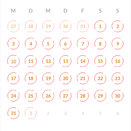
M
D
M
D
F
S
S
27
28
29
30
31
1
2
3
4
5
6
7
8
9
10
11
12
13
14
15
16
17
18
19
20
21
22
23
24
25
26
27
28
29
30
31
1
2
3
4
5
6