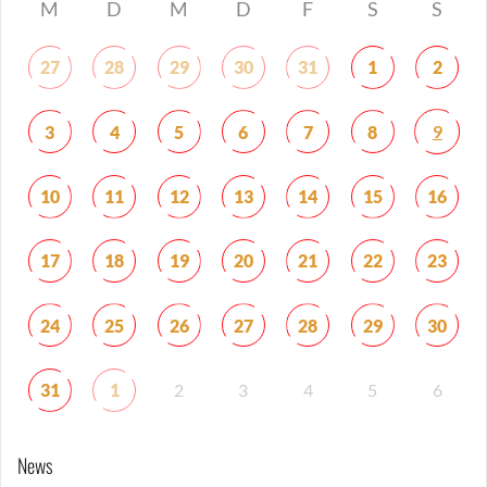
M
D
M
D
F
S
S
27
28
29
30
31
1
2
9
3
4
5
6
7
8
10
11
12
13
14
15
16
17
18
19
20
21
22
23
24
25
26
27
28
29
30
31
1
2
3
4
5
6
News