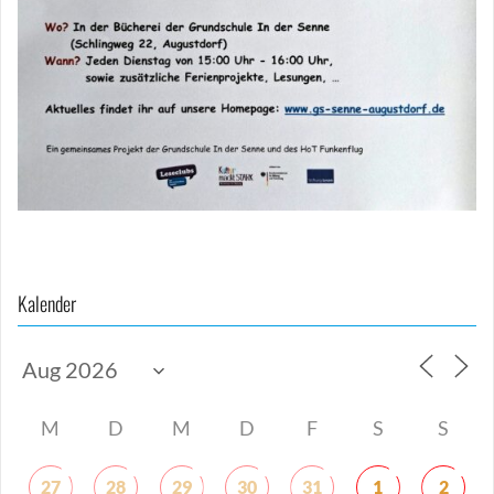
Beitragsnavigation
Kalender
M
D
M
D
F
S
S
27
28
29
30
31
1
2