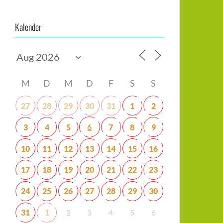
Kalender
M
D
M
D
F
S
S
27
28
29
30
31
1
2
6
3
4
5
7
8
9
10
11
12
13
14
15
16
17
18
19
20
21
22
23
24
25
26
27
28
29
30
31
1
2
3
4
5
6