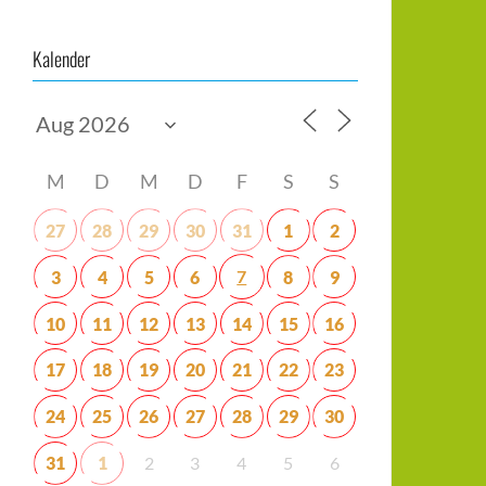
Kalender
M
D
M
D
F
S
S
27
28
29
30
31
1
2
7
3
4
5
6
8
9
10
11
12
13
14
15
16
17
18
19
20
21
22
23
24
25
26
27
28
29
30
31
1
2
3
4
5
6