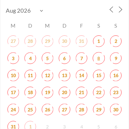
M
D
M
D
F
S
S
27
28
29
30
31
1
2
8
3
4
5
6
7
9
10
11
12
13
14
15
16
17
18
19
20
21
22
23
24
25
26
27
28
29
30
31
1
2
3
4
5
6