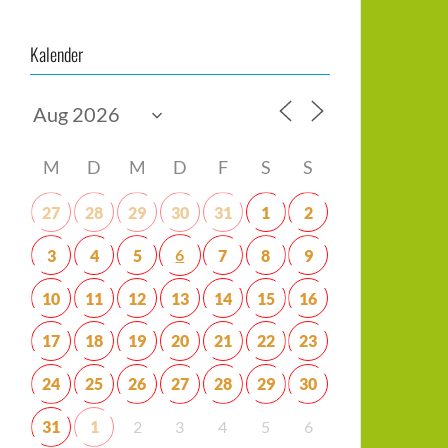
Kalender
M
D
M
D
F
S
S
27
28
29
30
31
1
2
6
3
4
5
7
8
9
10
11
12
13
14
15
16
17
18
19
20
21
22
23
24
25
26
27
28
29
30
31
1
2
3
4
5
6