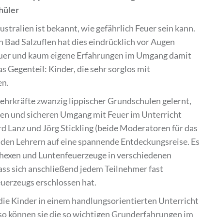
hüler
stralien ist bekannt, wie gefährlich Feuer sein kann.
n Bad Salzuflen hat dies eindrücklich vor Augen
Feuer und kaum eigene Erfahrungen im Umgang damit
s Gegenteil: Kinder, die sehr sorglos mit
en.
Lehrkräfte zwanzig lippischer Grundschulen gelernt,
len und sicheren Umgang mit Feuer im Unterricht
d Lanz und Jörg Stickling (beide Moderatoren für das
 den Lehrern auf eine spannende Entdeckungsreise. Es
rhexen und Luntenfeuerzeuge in verschiedenen
ass sich anschließend jedem Teilnehmer fast
uerzeugs erschlossen hat.
die Kinder in einem handlungsorientierten Unterricht
so können sie die so wichtigen Grunderfahrungen im