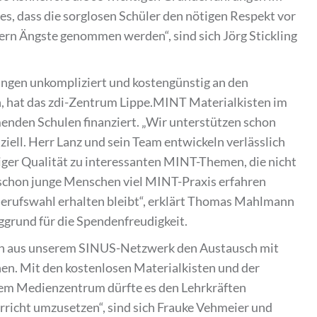
es, dass die sorglosen Schüler den nötigen Respekt vor
ern Ängste genommen werden“, sind sich Jörg Stickling
ngen unkompliziert und kostengünstig an den
 hat das zdi-Zentrum Lippe.MINT Materialkisten im
menden Schulen finanziert. „Wir unterstützen schon
ziell. Herr Lanz und sein Team entwickeln verlässlich
iger Qualität zu interessanten MINT-Themen, die nicht
 schon junge Menschen viel MINT-Praxis erfahren
Berufswahl erhalten bleibt“, erklärt Thomas Mahlmann
rund für die Spendenfreudigkeit.
ern aus unserem SINUS-Netzwerk den Austausch mit
en. Mit den kostenlosen Materialkisten und der
 dem Medienzentrum dürfte es den Lehrkräften
terricht umzusetzen“, sind sich Frauke Vehmeier und