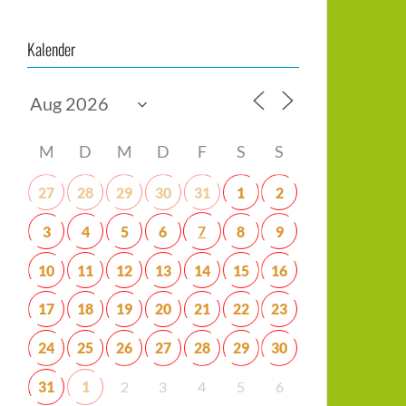
Kalender
M
D
M
D
F
S
S
27
28
29
30
31
1
2
7
3
4
5
6
8
9
10
11
12
13
14
15
16
17
18
19
20
21
22
23
24
25
26
27
28
29
30
31
1
2
3
4
5
6